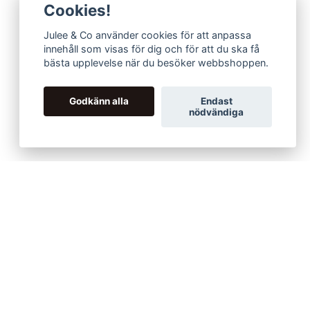
Cookies!
Julee & Co använder cookies för att anpassa
innehåll som visas för dig och för att du ska få
bästa upplevelse när du besöker webbshoppen.
Godkänn alla
Endast
nödvändiga
ARRINGS
r any occasion!
itle and can be