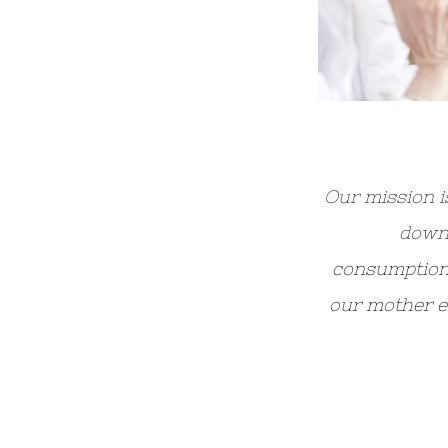
Our mission is
down 
consumptio
our mother e