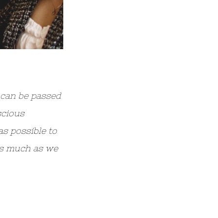
t can be passed
scious
as possible to
as much as we