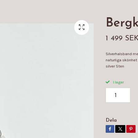
Bergkr
1 499 SE
Silverhalsband med
naturliga skönhet 
silver Sten
I lager
Dela