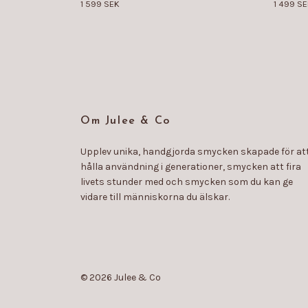
1 599 SEK
1 499 S
Om Julee & Co
Upplev unika, handgjorda smycken skapade för at
hålla användning i generationer, smycken att fira
livets stunder med och smycken som du kan ge
vidare till människorna du älskar.
© 2026 Julee & Co