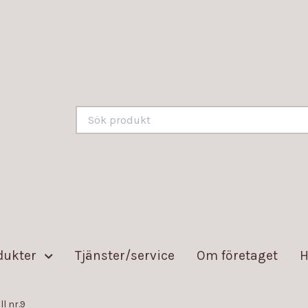
dukter
Tjänster/service
Om företaget
H
l nr.9