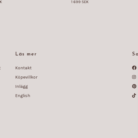
EK
1 699 SEK
Läs mer
So
t
Kontakt
Köpevillkor
Inlägg
English