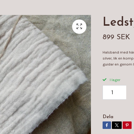
Ledst
899 SEK
Halsband med häng
silver, lik en ko
guidar en genom li
I lager
Dela