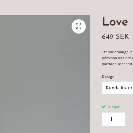
Love 
649 SEK
Ett par örhänge ins
påminna oss om at
plattade för hand
Design
Runda kulor
I lager